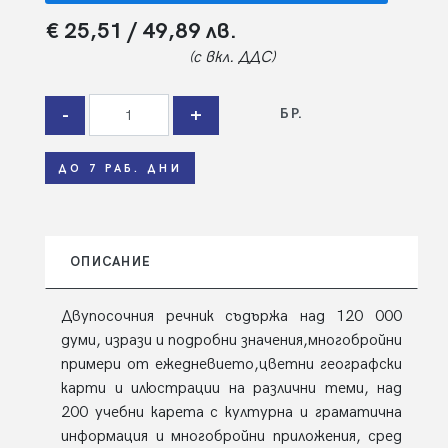
€ 25,51
/ 49,89 лв.
(с вкл. ДДС)
-
+
БР.
ДО 7 РАБ. ДНИ
ОПИСАНИЕ
Двупосочния речник съдържа над 120 000
думи, изрази и подробни значения,многобройни
примери от ежедневието,цветни географски
карти и илюстрации на различни теми, над
200 учебни карета с културна и граматична
информация и многобройни приложения, сред