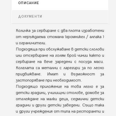
ОПИСАНИЕ
ДОКУМЕНТИ
Количка за сервиране с два плота изработени
от неръждаема стомана (хромникел / алпака )
и ограничители.
Подходяща при обслужаване в детски слолови
или отсервиране на голям брой чинии както и
сервиране на вече заредени с посуда маси.
Колелата са метални с ларегири за по лесно
придвижване. Имат и възможност за
застопоряване при необходимост.
Подходящо приложение на това легло е за
детски градини, училищни столове, домове за
отглеждане на малки деца, седмични детски
градини и други детски заведени. Също така
и други учреждения от типа на ресторанти и