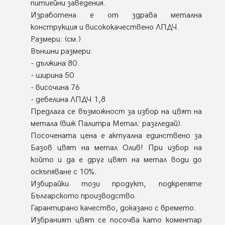
питиейни заведения.
Изработена е от здрава метална
конструкция и висококачествено ЛПДЧ.
Размери: (см.)
Външни размери:
- дължина 80
- ширина 50
- височина 76
- дебелина ЛПДЧ 1,8
Предлага се възможност за избор на цвят на
метала (виж Палитра Метал: разгледай).
Посочената цена е актуална единствено за
Базов цвят на метал Олив! При избор на
който и да е друг цвят на метал води до
оскъпяване с 10%.
Избирайки този продукт, подкрепяте
Българското производство.
Гарантирано качество, доказано с времето.
Избраният цвят се посочва като коментар