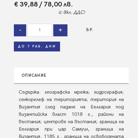
€ 39,88
/ 78,00 лв.
(с вкл. ДДС)
-
+
БР.
ДО 7 РАБ. ДНИ
ОПИСАНИЕ
Съдържа: географска мрежа; хидрография;
сенкорелеф на територията; територия на
Византия след падане на България под
византийска власт 1018 г., райони на
въстания; центрове на въстания; граница на
България при цар Самуил, граница на
Византия, 1185 г., граница на освободената