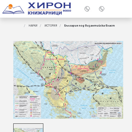
НАУКИ
ИСТОРИЯ
България под византийска власт