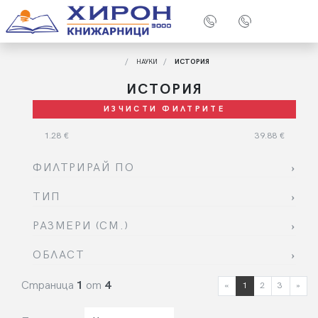
НАУКИ
ИСТОРИЯ
ИСТОРИЯ
ИЗЧИСТИ ФИЛТРИТЕ
1.28
€
39.88
€
ФИЛТРИРАЙ ПО
ТИП
РАЗМЕРИ (СМ.)
ОБЛАСТ
Страница
1
от
4
«
ПРЕДИШНА СТЪП
1
2
3
»
СЛ