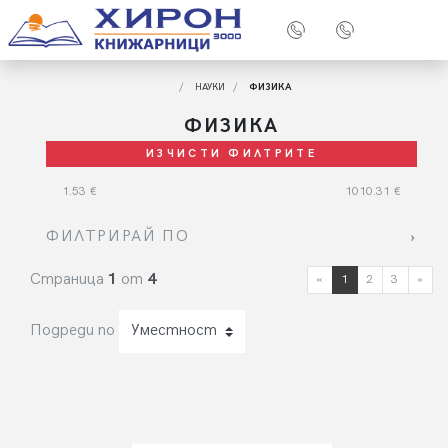
НАУКИ
ФИЗИКА
ФИЗИКА
ИЗЧИСТИ ФИЛТРИТЕ
1.53
€
1010.31
€
ФИЛТРИРАЙ ПО
Страница
1
от
4
«
ПРЕДИШНА СТЪП
1
2
3
»
СЛ
Подреди по
Уместност