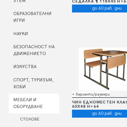
STEM
СЕДАЛКА ¶ 118Х45 Н=6
до 60 раб. дни
ОБРАЗОВАТЕЛНИ
ИГРИ
НАУКИ
БЕЗОПАСНОСТ НА
ДВИЖЕНИЕТО
ИЗКУСТВА
СПОРТ, ТУРИЗЪМ,
ХОБИ
+ варианти/размери
МЕБЕЛИ И
ЧИН ЕДНОМЕСТЕН КЛА
60Х48 Н=64
ОБОРУДВАНЕ
до 60 раб. дни
СТОЛОВЕ