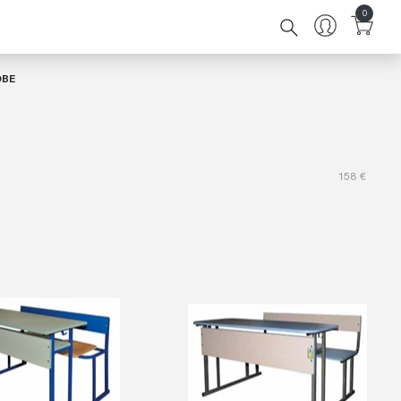
0
ОВЕ
158
€