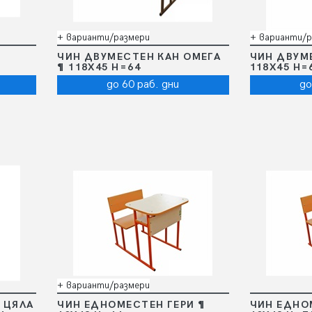
+ варианти/размери
+ варианти/р
ЧИН ДВУМЕСТЕН КАН ОМЕГА
ЧИН ДВУМ
¶ 118Х45 Н=64
118Х45 Н=
до 60 раб. дни
до
+ варианти/размери
 ЦЯЛА
ЧИН ЕДНОМЕСТЕН ГЕРИ ¶
ЧИН ЕДНО