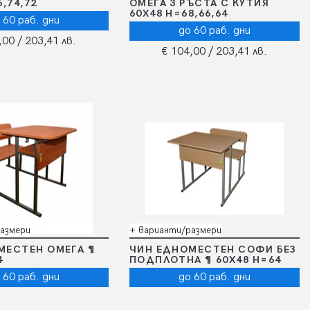
,74,72
ОМЕГА 3 РЪСТА С КУТИЯ
60Х48 Н=68,66,64
 60 раб. дни
до 60 раб. дни
,00
/ 203,41 лв.
€ 104,00
/ 203,41 лв.
азмери
+ варианти/размери
МЕСТЕН ОМЕГА ¶
ЧИН ЕДНОМЕСТЕН СОФИ БЕЗ
4
ПОДПЛОТНА ¶ 60Х48 Н=64
 60 раб. дни
до 60 раб. дни