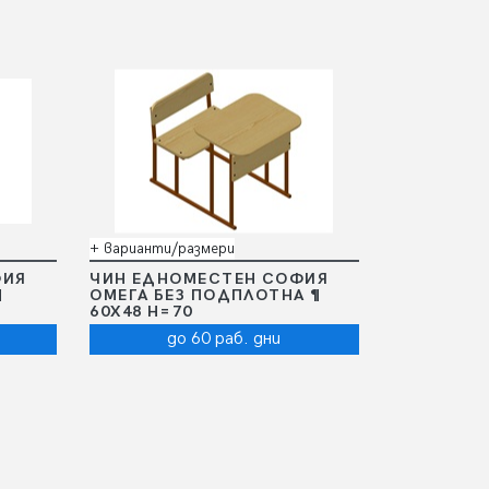
+ варианти/размери
ФИЯ
ЧИН ЕДНОМЕСТЕН СОФИЯ
¶
ОМЕГА БЕЗ ПОДПЛОТНА ¶
60Х48 Н=70
до 60 раб. дни