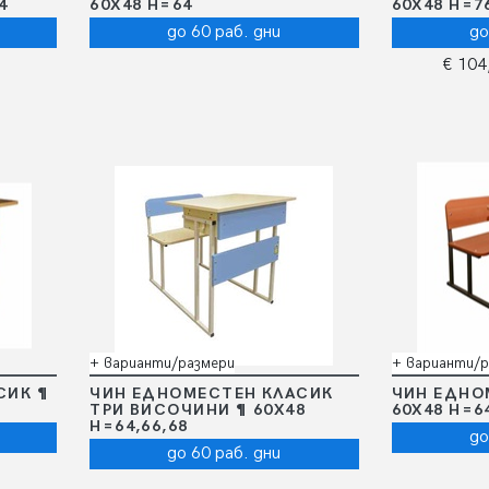
4
60X48 Н=64
60Х48 Н=76
до 60 раб. дни
до
€ 104
+ варианти/размери
+ варианти/р
СИК ¶
ЧИН ЕДНОМЕСТЕН КЛАСИК
ЧИН ЕДНО
ТРИ ВИСОЧИНИ ¶ 60Х48
60Х48 Н=6
Н=64,66,68
до
до 60 раб. дни